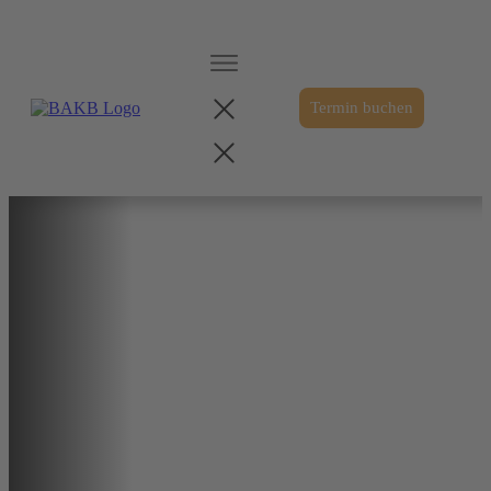
Termin buchen
Ihre Büroeinrichter des
BAKB
Der BAKB unterstützt Unternehmen bei der
professionellen Büroplanung – funktional,